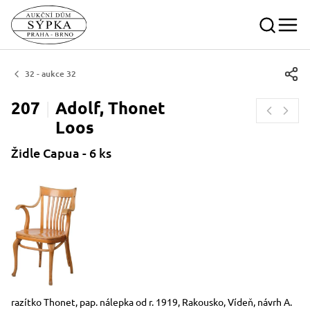
32 - aukce 32
207
Adolf, Thonet
Loos
Židle Capua - 6 ks
Rozměry
Stručný popis předmětu
razítko Thonet, pap. nálepka od r. 1919, Rakousko, Vídeň, návrh A.