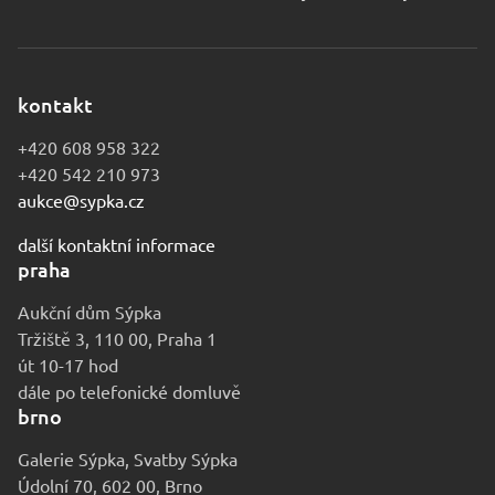
kontakt
+420 608 958 322
+420 542 210 973
aukce@sypka.cz
další kontaktní informace
praha
Aukční dům Sýpka
Tržiště 3, 110 00, Praha 1
út 10-17 hod
dále po telefonické domluvě
brno
Galerie Sýpka, Svatby Sýpka
Údolní 70, 602 00, Brno