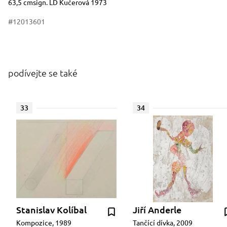
63,5 cmsign. LD Kučerová 1973
#12013601
podívejte se také
33
34
Stanislav Kolíbal
Jiří Anderle
Kompozice, 1989
Tančící dívka, 2009