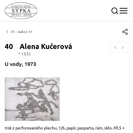
31 - aukce 31
40
Alena
Kučerová
* 1935
U vody, 1973
Rozměry
Stručný popis předmětu
tisk z perforovaného plechu, 1/6, papír, pasparta, rám, sklo, 49,5 ×