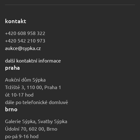
kontakt
+420 608 958 322
+420 542 210 973
aukce@sypka.cz
další kontaktní informace
praha
Aukční dům Sýpka
Tržiště 3, 110 00, Praha 1
út 10-17 hod
dále po telefonické domluvě
brno
Galerie Sýpka, Svatby Sýpka
Údolní 70, 602 00, Brno
po-pá 9-16 hod