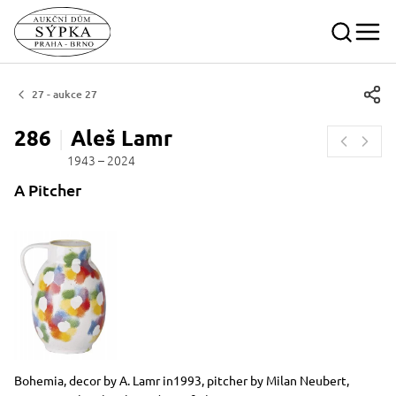
27 - aukce 27
286
Aleš
Lamr
1943 – 2024
A Pitcher
Dimensions
Short item description
Bohemia, decor by A. Lamr in1993, pitcher by Milan Neubert,