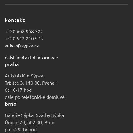
kontakt
+420 608 958 322
+420 542 210 973
aukce@sypka.cz
další kontaktní informace
praha
Aukční dům Sýpka
Tržiště 3, 110 00, Praha 1
út 10-17 hod
dále po telefonické domluvě
brno
Galerie Sýpka, Svatby Sýpka
Údolní 70, 602 00, Brno
po-pá 9-16 hod