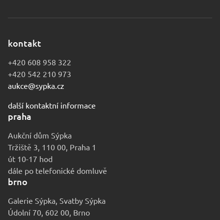
kontakt
+420 608 958 322
+420 542 210 973
aukce@sypka.cz
další kontaktní informace
praha
Aukční dům Sýpka
Tržiště 3, 110 00, Praha 1
út 10-17 hod
dále po telefonické domluvě
brno
Galerie Sýpka, Svatby Sýpka
Údolní 70, 602 00, Brno