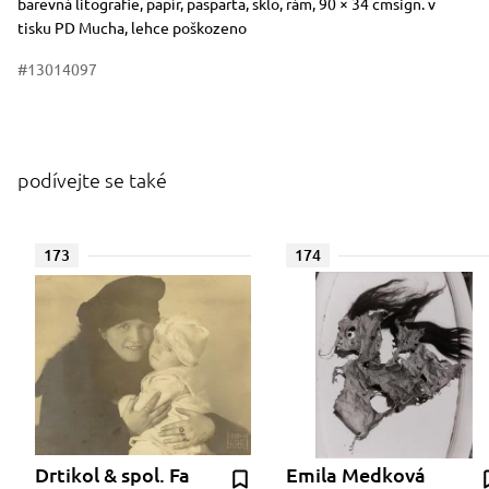
Rozměry
Stručný popis předmětu
barevná litografie, papír, pasparta, sklo, rám, 90 × 34 cmsign. v
tisku PD Mucha, lehce poškozeno
#13014097
podívejte se také
173
174
Drtikol & spol. Fa
Emila Medková