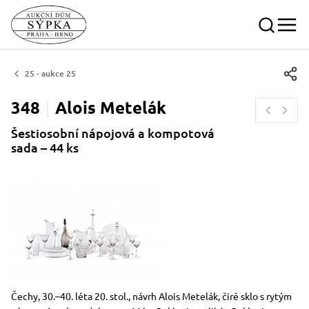
25 - aukce 25
348
Alois
Metelák
Šestiosobní nápojová a kompotová
sada – 44 ks
Rozměry
Stručný popis předmětu
Čechy, 30.–40. léta 20. stol., návrh Alois Metelák, čiré sklo s rytým