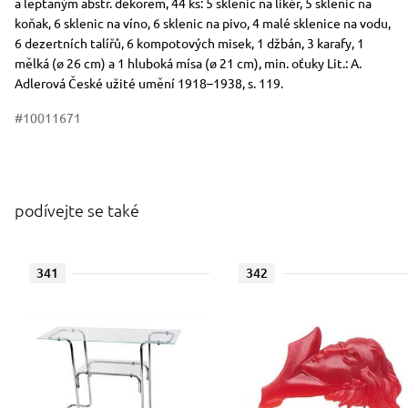
a leptaným abstr. dekorem, 44 ks: 5 sklenic na likér, 5 sklenic na
koňak, 6 sklenic na víno, 6 sklenic na pivo, 4 malé sklenice na vodu,
6 dezertních talířů, 6 kompotových misek, 1 džbán, 3 karafy, 1
mělká (ø 26 cm) a 1 hluboká mísa (ø 21 cm), min. oťuky Lit.: A.
Adlerová České užité umění 1918–1938, s. 119.
#10011671
podívejte se také
341
342