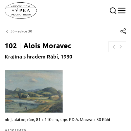
30 - aukce 30
102
Alois
Moravec
Krajina s hradem Rábí, 1930
Rozměry
Stručný popis předmětu
olej, plátno, rám, 81 x 110 cm, sign. PD A. Moravec 30 Rábí
#12013479