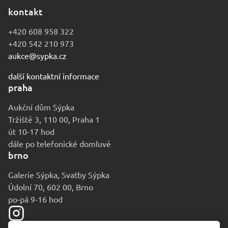
kontakt
+420 608 958 322
+420 542 210 973
aukce@sypka.cz
další kontaktní informace
praha
Aukční dům Sýpka
Tržiště 3, 110 00, Praha 1
út 10-17 hod
dále po telefonické domluvě
brno
Galerie Sýpka, Svatby Sýpka
Údolní 70, 602 00, Brno
po-pá 9-16 hod