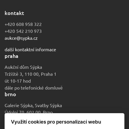
kontakt
+420 608 958 322
+420 542 210 973
aukce@sypka.cz
další kontaktní informace
praha
Aukční dům Sýpka
Tržiště 3, 110 00, Praha 1
út 10-17 hod
dále po telefonické domluvě
brno
Galerie Sýpka, Svatby Sýpka
Údolní 70, 602 00, Brno
po-pá 9-16 hod
Využití cookies pro personalizaci webu