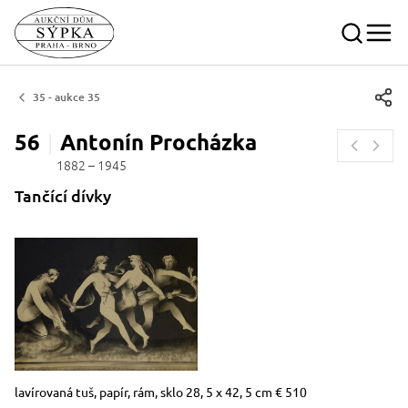
35 - aukce 35
56
Antonín
Procházka
1882 – 1945
Tančící dívky
Rozměry
Stručný popis předmětu
lavírovaná tuš, papír, rám, sklo 28, 5 x 42, 5 cm € 510