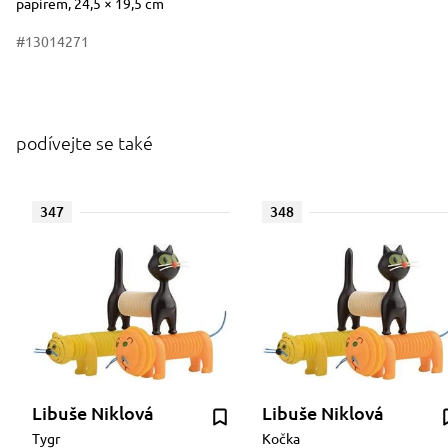
papírem, 24,5 × 19,5 cm
#13014271
podívejte se také
347
348
Libuše Niklová
Libuše Niklová
Tygr
Kočka