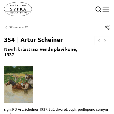
32 - aukce 32
354
Artur
Scheiner
Návrh k ilustraci Venda plaví koně,
1937
Rozměry
Stručný popis předmětu
sign. PD Art. Scheiner 1937, tuš, akvarel, papír, podlepeno černým