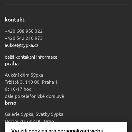
kontakt
+420 608 958 322
+420 542 210 973
aukce@sypka.cz
další kontaktní informace
praha
Aukční dům Sýpka
Tržiště 3, 110 00, Praha 1
út 10-17 hod
dále po telefonické domluvě
brno
Galerie Sýpka, Svatby Sýpka
Údolní 70, 602 00, Brno
po-pá 9-16 hod
Využití cookies pro personalizaci webu