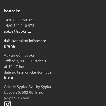
kontakt
+420 608 958 322
+420 542 210 973
aukce@sypka.cz
další kontaktní informace
praha
Aukční dům Sýpka
Tržiště 3, 110 00, Praha 1
út 10-17 hod
dále po telefonické domluvě
brno
Galerie Sýpka, Svatby Sýpka
Údolní 70, 602 00, Brno
po-pá 9-16 hod