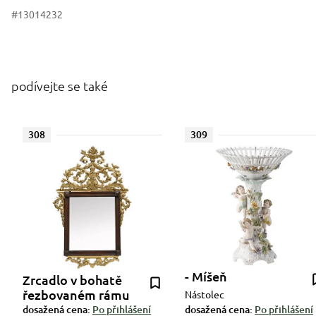
#13014232
podívejte se také
308
309
- Míšeň
Zrcadlo v bohatě
řezbovaném rámu
Nástolec
dosažená cena:
Po přihlášení
dosažená cena:
Po přihlášení