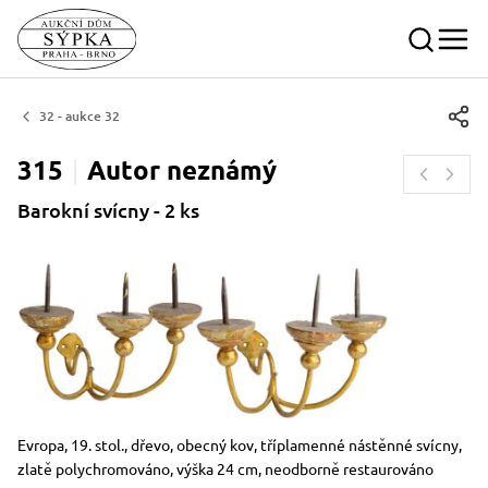
32 - aukce 32
315
Autor
neznámý
Barokní svícny - 2 ks
Rozměry
Stručný popis předmětu
Evropa, 19. stol., dřevo, obecný kov, tříplamenné nástěnné svícny,
zlatě polychromováno, výška 24 cm, neodborně restaurováno