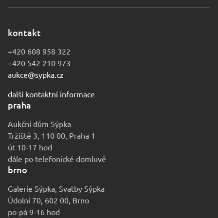
kontakt
+420 608 958 322
+420 542 210 973
aukce@sypka.cz
další kontaktní informace
praha
Aukční dům Sýpka
Tržiště 3, 110 00, Praha 1
út 10-17 hod
dále po telefonické domluvě
brno
Galerie Sýpka, Svatby Sýpka
Údolní 70, 602 00, Brno
po-pá 9-16 hod