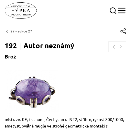
27 - aukce 27
192
Autor
neznámý
Brož
Rozměry
Stručný popis předmětu
mistr. zn. KE, čsl. punc, Čechy, po r. 1922, stříbro, ryzost 800/1000,
ametyst, oválná mugle ve strohé geometrické montáži s