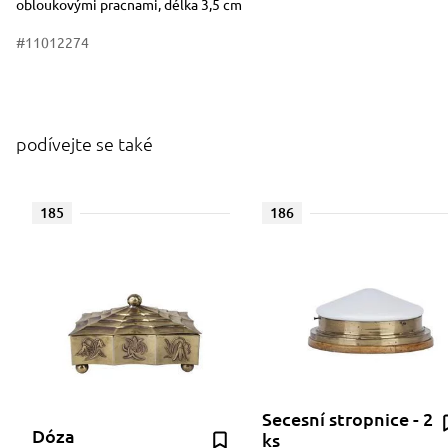
obloukovými pracnami, délka 3,5 cm
#11012274
podívejte se také
185
186
Secesní stropnice - 2
Dóza
ks