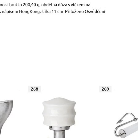
otnost brutto 200,40 g, obdélná dóza s víčkem na
 nápisem HongKong, šířka 11 cm Přiloženo Osvědčení
268
269