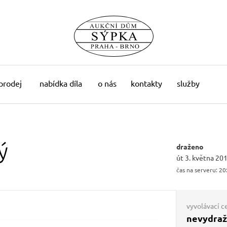
 prodej
nabídka díla
o nás
kontakty
služby
ý
draženo
út 3. května 20
čas na serveru:
20
vyvolávací c
nevydra