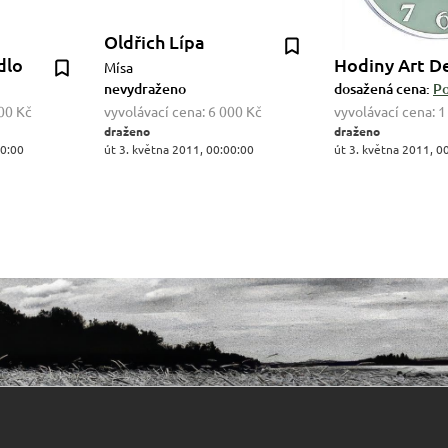
Oldřich Lípa
dlo
Hodiny Art D
Mísa
nevydraženo
dosažená cena:
Po
00 Kč
vyvolávací cena:
6 000 Kč
vyvolávací cena:
1
draženo
draženo
00:00
út 3. května 2011, 00:00:00
út 3. května 2011, 0