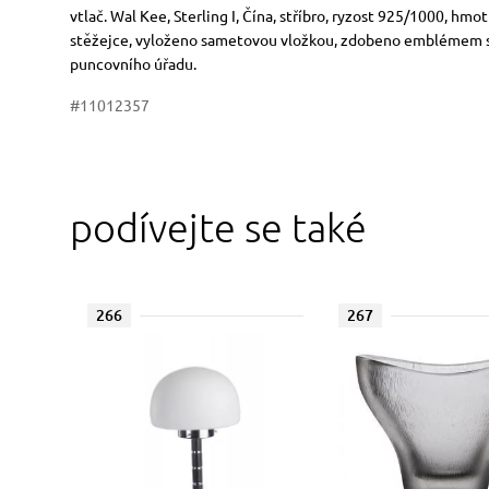
Rozměry
Stručný popis předmětu
vtlač. Wal Kee, Sterling I, Čína, stříbro, ryzost 925/1000, hm
stěžejce, vyloženo sametovou vložkou, zdobeno emblémem s
puncovního úřadu.
#11012357
podívejte se také
266
267