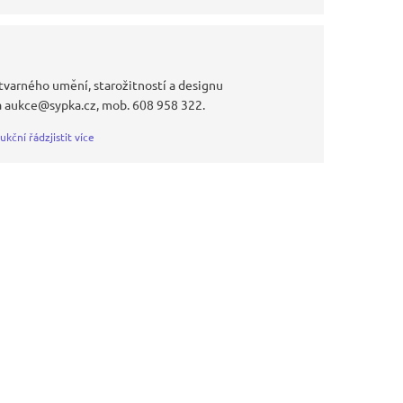
tvarného umění, starožitností a designu
a aukce@sypka.cz, mob. 608 958 322.
ukční řád
zjistit více