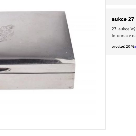
aukce 27
27. aukce Vý
Informace n
provize: 20 %
a