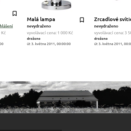
Malá lampa
Zrcadlové svíti
hlášení
nevydraženo
nevydraženo
 Kč
vyvolávací cena:
1 000 Kč
vyvolávací cena:
3 5
draženo
draženo
:00
út 3. května 2011, 00:00:00
út 3. května 2011, 00: