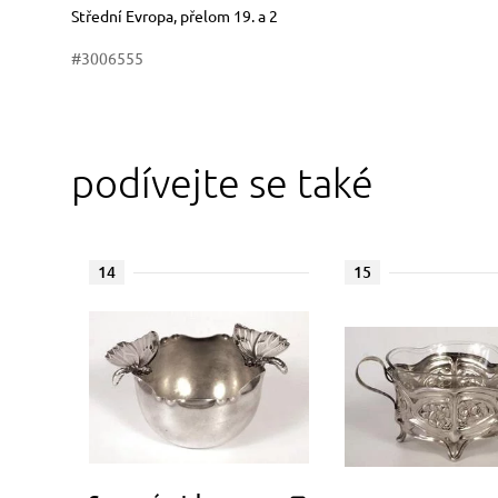
Rozměry
Stručný popis předmětu
Střední Evropa, přelom 19. a 2
#3006555
podívejte se také
14
15