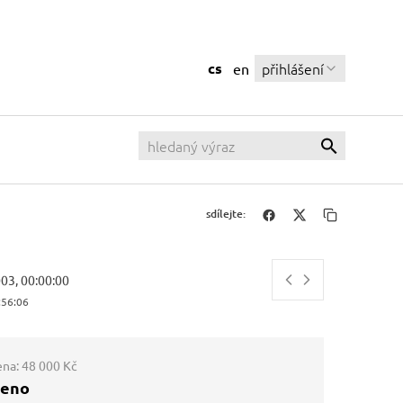
cs
přihlášení
en
sdílejte:
003, 00:00:00
:56:07
ena:
48 000 Kč
ženo