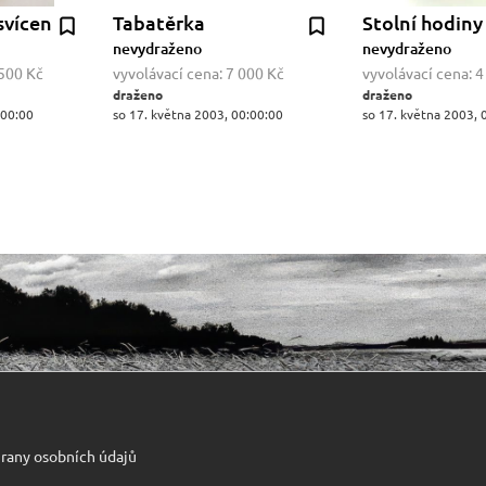
svícen
Tabatěrka
Stolní hodiny
nevydraženo
nevydraženo
500 Kč
vyvolávací cena:
7 000 Kč
vyvolávací cena:
4
draženo
draženo
:00:00
so 17. května 2003, 00:00:00
so 17. května 2003, 
rany osobních údajů