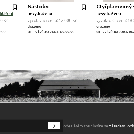
Nástolec
Čtyřplamenný 
hlášení
nevydraženo
nevydraženo
00 Kč
vyvolávací cena:
12 000 Kč
vyvolávací cena:
19 
draženo
draženo
0:00
so 17. května 2003, 00:00:00
so 17. května 2003, 00
odesláním souhlasíte se
zásadami och