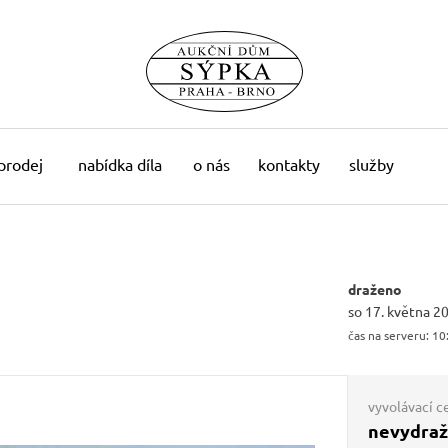
 prodej
nabídka díla
o nás
kontakty
služby
draženo
so 17. května 2
čas na serveru:
10
vyvolávací c
nevydra