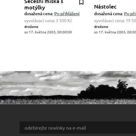
Secesní miska s
Nástolec
motýlky
dosažená cena:
Po přihlášení
dosažená cena:
Po při
vyvolávací cena:
3 500 Kč
vyvolávací cena:
19 5
draženo
draženo
so 17. května 2003, 00:00:00
so 17. května 2003, 00:0