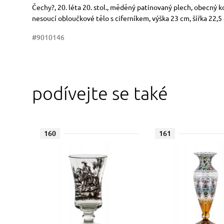
Rozměry
Stručný popis předmětu
Čechy?, 20. léta 20. stol., měděný patinovaný plech, obecný
nesoucí obloučkové tělo s ciferníkem, výška 23 cm, šířka 22,5
#9010146
podívejte se také
160
161