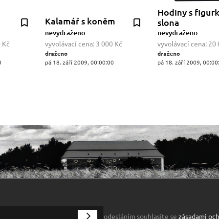
Hodiny s figur
Kalamář s koněm
slona
nevydraženo
nevydraženo
 Kč
vyvolávací cena:
3 000 Kč
vyvolávací cena:
20 
draženo
draženo
0
pá 18. září 2009, 00:00:00
pá 18. září 2009, 00:00
odesláním souhlasíte se
zásadami och