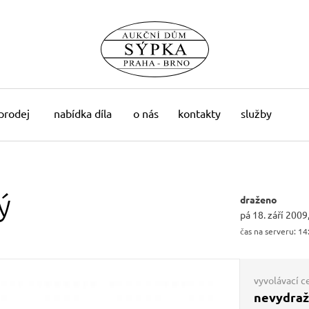
 prodej
nabídka díla
o nás
kontakty
služby
ý
draženo
pá 18. září 2009
čas na serveru:
14
vyvolávací c
nevydra