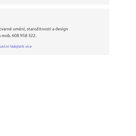
tvarné umění, starožitnosti a design
 mob. 608 958 322.
ukční řád
zjistit více