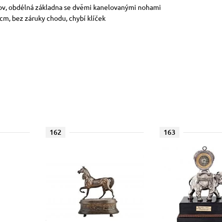
 kov, obdélná základna se dvěmi kanelovanými nohami
 cm, bez záruky chodu, chybí klíček
162
163