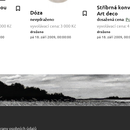
kou
Stříbrná konv
Dóza
Art deco
nevydraženo
dosažená cena:
Po
000 Kč
vyvolávací cena:
3 000 Kč
vyvolávací cena:
4
draženo
draženo
:00
pá 18. září 2009, 00:00:00
pá 18. září 2009, 00:
rany osobních údajů