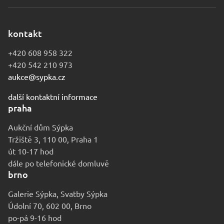
kontakt
+420 608 958 322
+420 542 210 973
aukce@sypka.cz
další kontaktní informace
praha
Aukční dům Sýpka
Tržiště 3, 110 00, Praha 1
út 10-17 hod
dále po telefonické domluvě
brno
Galerie Sýpka, Svatby Sýpka
Údolní 70, 602 00, Brno
po-pá 9-16 hod