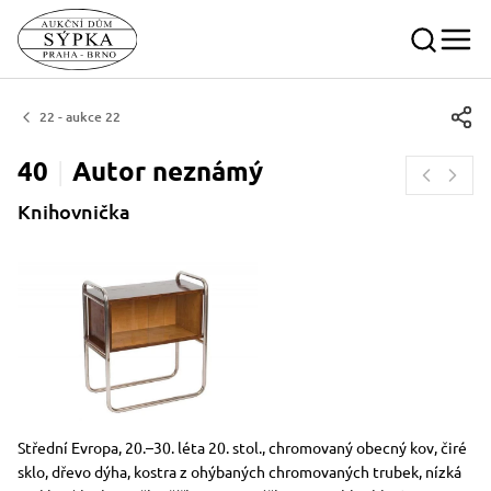
22 - aukce 22
40
Autor
neznámý
Knihovnička
Rozměry
Stručný popis předmětu
Střední Evropa, 20.–30. léta 20. stol., chromovaný obecný kov, čiré
sklo, dřevo dýha, kostra z ohýbaných chromovaných trubek, nízká