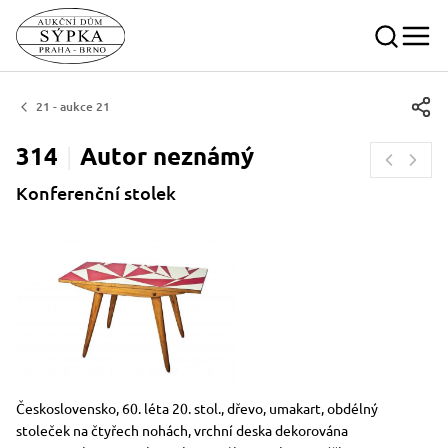
21 - aukce 21
314
Autor
neznámý
Konferenční stolek
Rozměry
Stručný popis předmětu
Československo, 60. léta 20. stol., dřevo, umakart, obdélný
stoleček na čtyřech nohách, vrchní deska dekorována