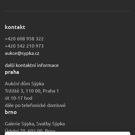
kontakt
+420 608 958 322
+420 542 210 973
aukce@sypka.cz
další kontaktní informace
praha
Aukční dům Sýpka
Tržiště 3, 110 00, Praha 1
út 10-17 hod
dále po telefonické domluvě
brno
Galerie Sýpka, Svatby Sýpka
Údolní 70, 602 00, Brno