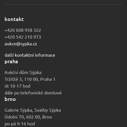
kontakt
+420 608 958 322
+420 542 210 973
aukce@sypka.cz
další kontaktní informace
praha
Aukční dům Sýpka
Tržiště 3, 110 00, Praha 1
út 10-17 hod
dále po telefonické domluvě
brno
Galerie Sýpka, Svatby Sýpka
Údolní 70, 602 00, Brno
po-pá 9-16 hod