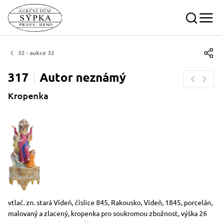
32 - aukce 32
317
Autor
neznámý
Kropenka
Rozměry
Stručný popis předmětu
vtlač. zn. stará Vídeň, číslice 845, Rakousko, Vídeň, 1845, porcelán,
malovaný a zlacený, kropenka pro soukromou zbožnost, výška 26