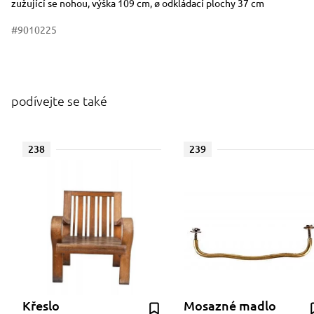
zužující se nohou, výška 109 cm, ø odkládací plochy 37 cm
#9010225
podívejte se také
238
239
Křeslo
Mosazné madlo