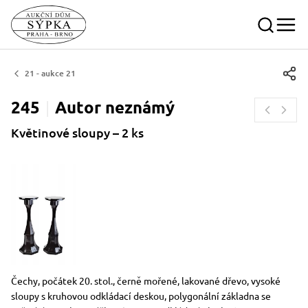
21 - aukce 21
245
Autor
neznámý
Květinové sloupy – 2 ks
Rozměry
Stručný popis předmětu
Čechy, počátek 20. stol., černě mořené, lakované dřevo, vysoké
sloupy s kruhovou odkládací deskou, polygonální základna se