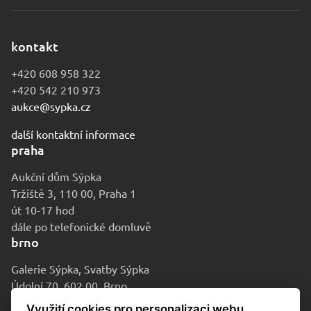
kontakt
+420 608 958 322
+420 542 210 973
aukce@sypka.cz
další kontaktní informace
praha
Aukční dům Sýpka
Tržiště 3, 110 00, Praha 1
út 10-17 hod
dále po telefonické domluvě
brno
Galerie Sýpka, Svatby Sýpka
Údolní 70, 602 00, Brno
po-pá 9-16 hod
Využití cookies pro personalizaci webu