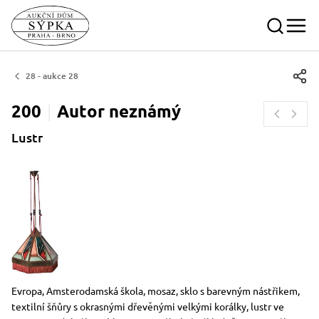
28 - aukce 28
200
Autor
neznámý
Lustr
Rozměry
Stručný popis předmětu
Evropa, Amsterodamská škola, mosaz, sklo s barevným nástřikem,
textilní šňůry s okrasnými dřevěnými velkými korálky, lustr ve