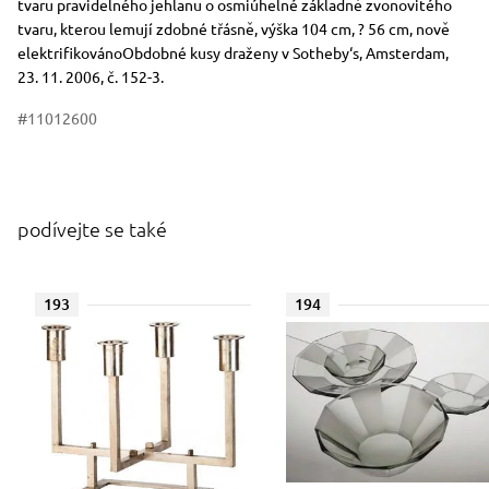
tvaru pravidelného jehlanu o osmiúhelné základně zvonovitého
tvaru, kterou lemují zdobné třásně, výška 104 cm, ? 56 cm, nově
elektrifikovánoObdobné kusy draženy v Sotheby‘s, Amsterdam,
23. 11. 2006, č. 152-3.
#11012600
podívejte se také
193
194