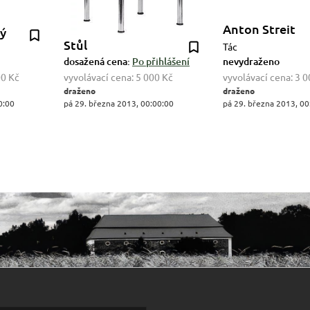
Anton Streit
ký
Stůl
Tác
dosažená cena:
Po přihlášení
nevydraženo
00 Kč
vyvolávací cena:
5 000 Kč
vyvolávací cena:
3 0
draženo
draženo
0:00
pá 29. března 2013, 00:00:00
pá 29. března 2013, 00