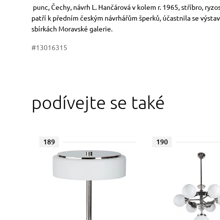
Rozměry
Stručný popis předmětu
punc, Čechy, návrh L. Hančárová v kolem r. 1965, stříbro, ryz
patří k předním českým návrhářům šperků, účastnila se výstav
sbírkách Moravské galerie.
#13016315
podívejte se také
189
190