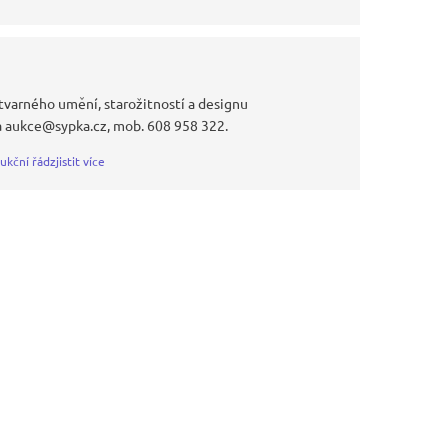
tvarného umění, starožitností a designu
a aukce@sypka.cz, mob. 608 958 322.
ukční řád
zjistit více