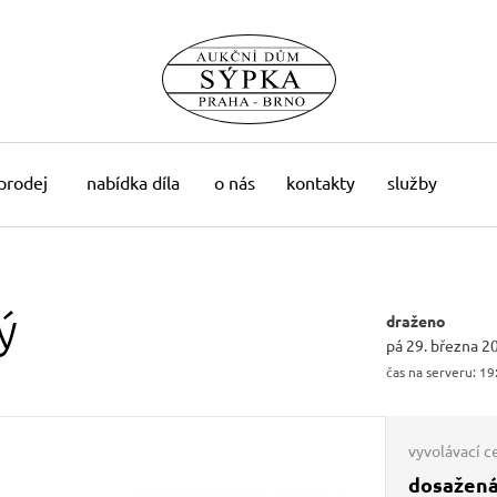
 prodej
nabídka díla
o nás
kontakty
služby
ý
draženo
pá 29. března 2
čas na serveru:
19
vyvolávací c
dosažená