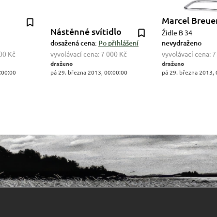
Marcel Breue
Nástěnné svítidlo
Židle B 34
dosažená cena:
Po přihlášení
nevydraženo
00 Kč
vyvolávací cena:
7 000 Kč
vyvolávací cena:
7
draženo
draženo
:00:00
pá 29. března 2013, 00:00:00
pá 29. března 2013, 