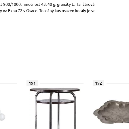
ost 900/1000, hmotnost 43, 40 g, granáty L. Hančárová
y na Expu 72 v Osace. Totožný kus osazen korály je ve
191
192