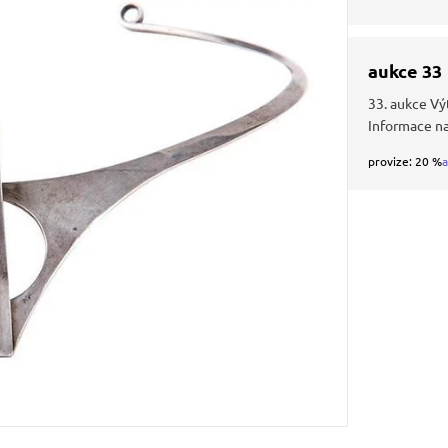
aukce 33
33. aukce Vý
Informace n
provize: 20 %
a