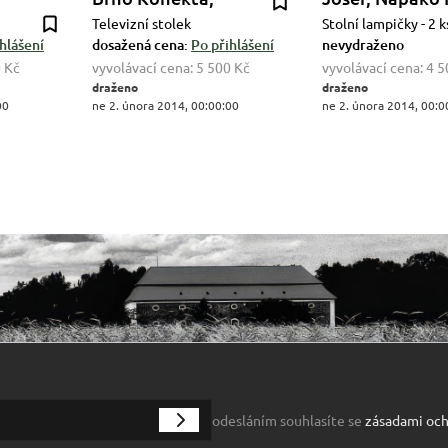
Televizní stolek
Stolní lampičky - 2 k
hlášení
dosažená cena:
Po přihlášení
nevydraženo
 Kč
vyvolávací cena:
5 500 Kč
vyvolávací cena:
4 5
draženo
draženo
00
ne 2. února 2014, 00:00:00
ne 2. února 2014, 00:0
odesláním souhlasíte se
zásadami och