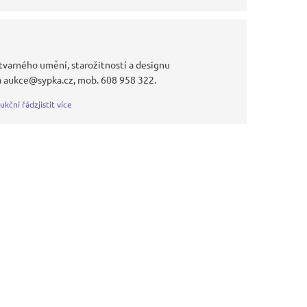
tvarného umění, starožitností a designu
a aukce@sypka.cz, mob. 608 958 322.
ukční řád
zjistit více