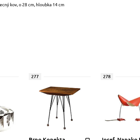
becný kov, o 28 cm, hloubka 14 cm
277
278
Brno Konekta,
Josef, Napako