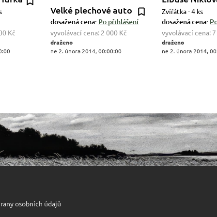
Velké plechové auto
s
Zvířátka - 4 ks
dosažená cena:
Po přihlášení
dosažená cena:
Po
00 Kč
vyvolávací cena:
2 000 Kč
vyvolávací cena:
7
draženo
draženo
0:00
ne 2. února 2014, 00:00:00
ne 2. února 2014, 00
rany osobních údajů