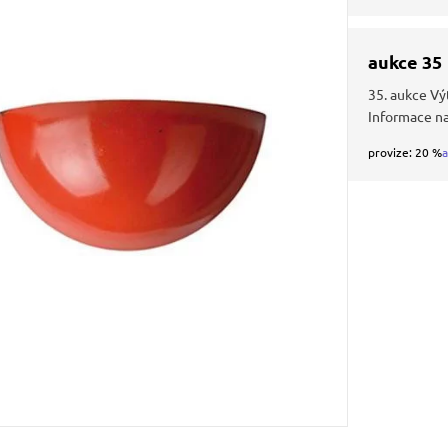
aukce 35
35. aukce Vý
Informace n
provize: 20 %
a