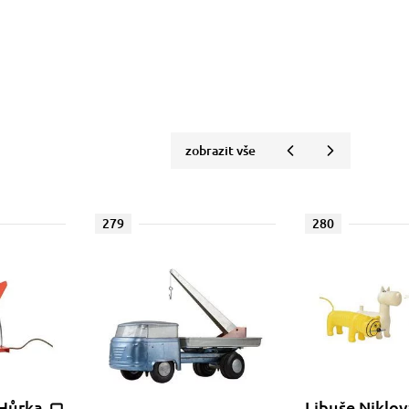
zobrazit vše
279
280
 Hůrka
Libuše Niklov