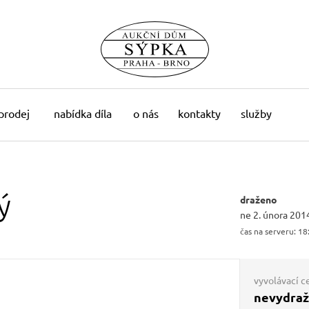
 prodej
nabídka díla
o nás
kontakty
služby
ý
draženo
ne 2. února 201
čas na serveru:
18
vyvolávací c
nevydra