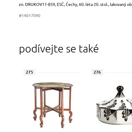
Rozměry
Stručný popis předmětu
zn. DRUKOV11-859, ESČ, Čechy, 60. léta 20. stol., lakovaný o
#14017090
podívejte se také
275
276