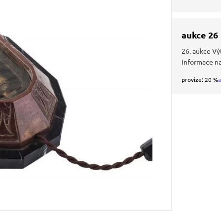
aukce 26
26. aukce Vý
Informace n
provize: 20 %
a