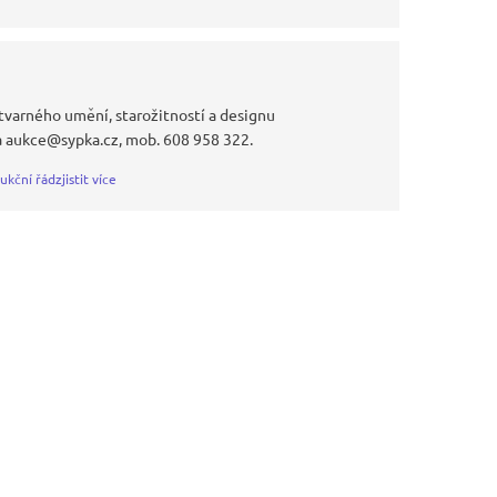
tvarného umění, starožitností a designu
a aukce@sypka.cz, mob. 608 958 322.
ukční řád
zjistit více