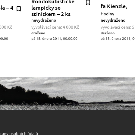
Rondokubistické
fa Kienzle,
la – 4
lampičky se
stínítkem – 2 ks
Hodiny
nevydraženo
nevydraženo
000 Kč
vyvolávací cena:
4 000 Kč
vyvolávací cena:
5
draženo
draženo
00:00
pá 18. února 2011, 00:00:00
pá 18. února 2011, 0
rany osobních údajů