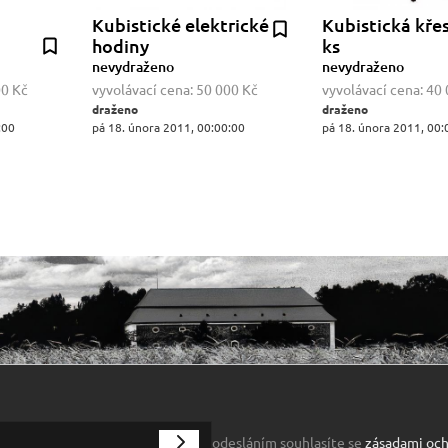
Kubistické elektrické
Kubistická křes
hodiny
ks
nevydraženo
nevydraženo
00 Kč
vyvolávací cena:
50 000 Kč
vyvolávací cena:
40 
draženo
draženo
:00
pá 18. února 2011, 00:00:00
pá 18. února 2011, 00:
odesláním souhlasíte se
zásadami och