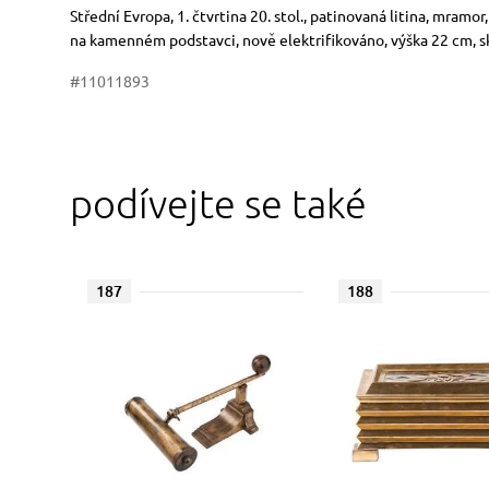
Rozměry
Stručný popis předmětu
Střední Evropa, 1. čtvrtina 20. stol., patinovaná litina, mra
na kamenném podstavci, nově elektrifikováno, výška 22 cm, 
#11011893
podívejte se také
187
188