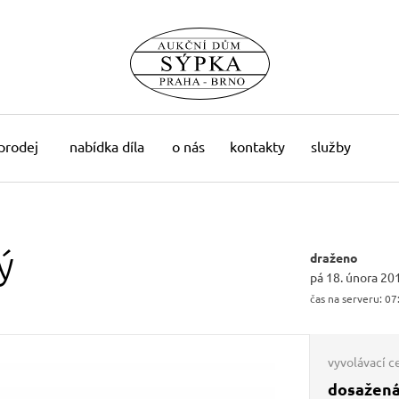
 prodej
nabídka díla
o nás
kontakty
služby
ý
draženo
pá 18. února 20
čas na serveru:
07
vyvolávací c
dosažená