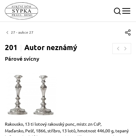
27 - aukce 27
201
Autor
neznámý
Párové svícny
Rozměry
Stručný popis předmětu
Rakousko, 13 ti lotový rakouský punc, mistr. zn CsP,
Maďarsko, Pešť, 1866, stříbro, 13 lotů, hmotnost 446,00 g, tepaný