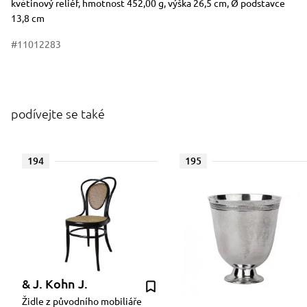
květinový reliéf, hmotnost 452,00 g, výška 26,5 cm, Ø podstavce
13,8 cm
#11012283
podívejte se také
194
195
& J. Kohn J.
Židle z původního mobiliáře