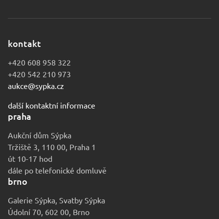
kontakt
+420 608 958 322
+420 542 210 973
aukce@sypka.cz
další kontaktní informace
praha
Aukční dům Sýpka
Tržiště 3, 110 00, Praha 1
út 10-17 hod
dále po telefonické domluvě
brno
Galerie Sýpka, Svatby Sýpka
Údolní 70, 602 00, Brno