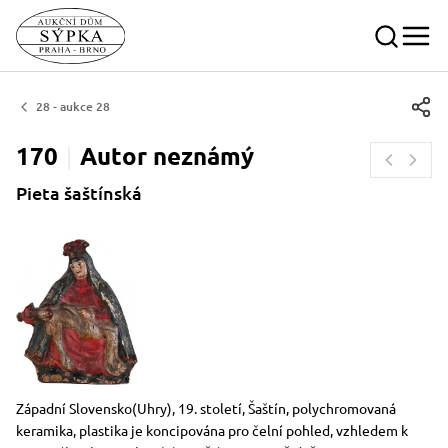
28 - aukce 28
170
Autor
neznámý
Pieta šaštínská
Rozměry
Stručný popis předmětu
Západní Slovensko(Uhry), 19. století, Šaštín, polychromovaná
keramika, plastika je koncipována pro čelní pohled, vzhledem k