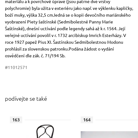
materiálu a k povrchové úpravě (jsou patrně dvě vrstvy
polychromie) byla užita v exteriéru jako např. ve výklenku kapličky,
boží muky, výška 32,5 cmJedná se o kopii devočního mariánského
vyobrazení Piety šaštínské (Sedmibolestné Panny Marie
Šaštínské), dnešní uctívání podle legendy sahá až k r. 1564. Její
veřejné uctívání povolil v r. 1732 arcibiskup Imrich Esterházy. V
roce 1927 papež Pius XI. Šastínskou Sedmibolestnou Modonu
prohlásil za slovenskou patronku.Podána žádost o vydání
osvědčení dle zák. č. 71/194 Sb.
#11012571
podívejte se také
163
164