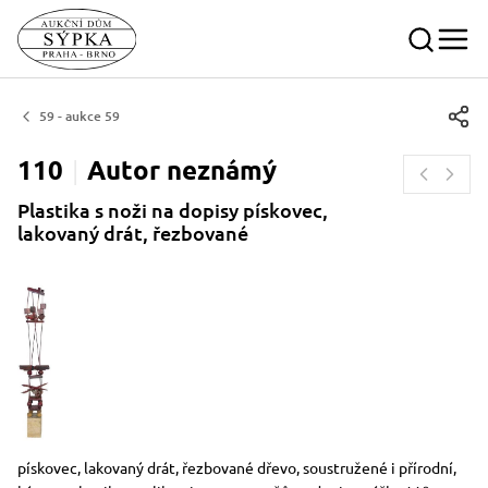
59 - aukce 59
110
Autor
neznámý
Plastika s noži na dopisy pískovec,
lakovaný drát, řezbované
Rozměry
Stručný popis předmětu
pískovec, lakovaný drát, řezbované dřevo, soustružené i přírodní,