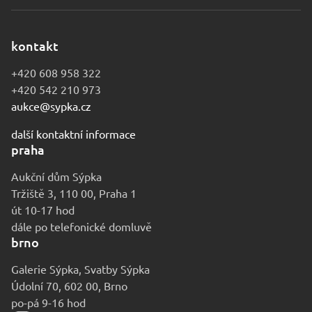
kontakt
+420 608 958 322
+420 542 210 973
aukce@sypka.cz
další kontaktní informace
praha
Aukční dům Sýpka
Tržiště 3, 110 00, Praha 1
út 10-17 hod
dále po telefonické domluvě
brno
Galerie Sýpka, Svatby Sýpka
Údolní 70, 602 00, Brno
po-pá 9-16 hod