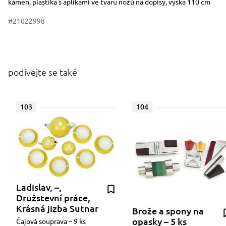
kámen, plastika s aplikami ve tvaru nožů na dopisy, výška 110 cm
#21022998
podívejte se také
103
104
Ladislav, –,
Družstevní práce,
Krásná jizba Sutnar
Brože a spony na
opasky – 5 ks
Čajová souprava – 9 ks