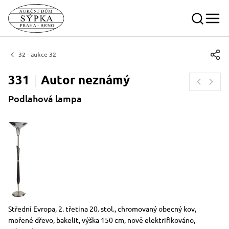
32 - aukce 32
331
Autor
neznámý
Podlahová lampa
Rozměry
Stručný popis předmětu
Střední Evropa, 2. třetina 20. stol., chromovaný obecný kov,
mořené dřevo, bakelit, výška 150 cm, nově elektrifikováno,