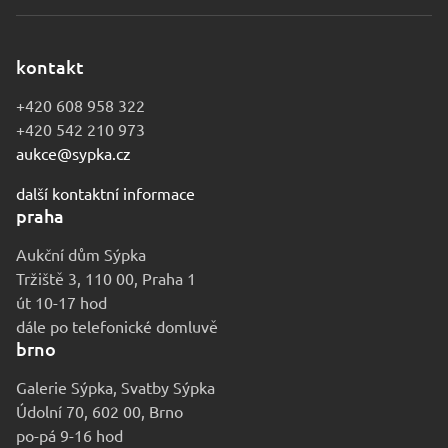
kontakt
+420 608 958 322
+420 542 210 973
aukce@sypka.cz
další kontaktní informace
praha
Aukční dům Sýpka
Tržiště 3, 110 00, Praha 1
út 10-17 hod
dále po telefonické domluvě
brno
Galerie Sýpka, Svatby Sýpka
Údolní 70, 602 00, Brno
po-pá 9-16 hod