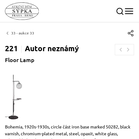
33 - aukce 33
221
Autor
neznámý
Floor Lamp
Dimensions
Short item description
Bohemia, 1920s-1930s, circle část iron base marked 50282, black
varnish, chromium-plated metal, steel, opaxit, white glass,