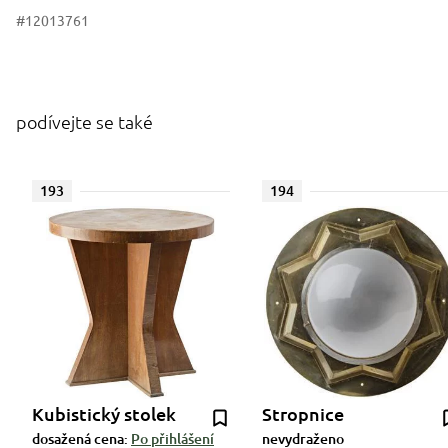
#12013761
podívejte se také
193
194
Kubistický stolek
Stropnice
dosažená cena:
Po přihlášení
nevydraženo