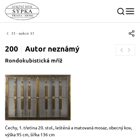
31 - aukce 31
200
Autor
neznámý
Rondokubistická mříž
Rozměry
Stručný popis předmětu
Čechy, 1. třetina 20. stol., leštěná a matovaná mosaz, obecný kov,
výška 95 cm, šířka 136 cm