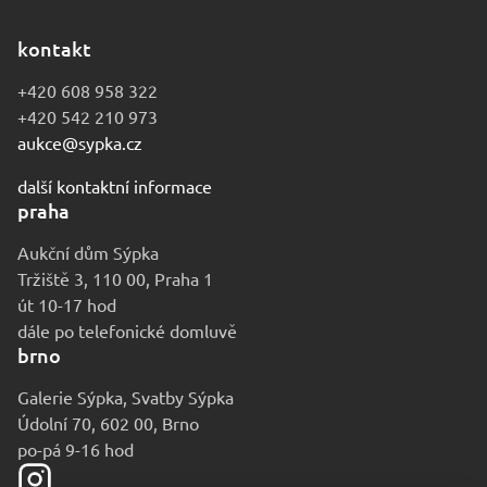
kontakt
+420 608 958 322
+420 542 210 973
aukce@sypka.cz
další kontaktní informace
praha
Aukční dům Sýpka
Tržiště 3, 110 00, Praha 1
út 10-17 hod
dále po telefonické domluvě
brno
Galerie Sýpka, Svatby Sýpka
Údolní 70, 602 00, Brno
po-pá 9-16 hod