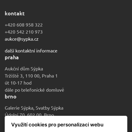
kontakt
+420 608 958 322
+420 542 210 973
aukce@sypka.cz
další kontaktní informace
praha
Aukční dům Sýpka
Tržiště 3, 110 00, Praha 1
út 10-17 hod
dále po telefonické domluvě
brno
Galerie Sýpka, Svatby Sýpka
Údolní 70, 602 00, Brno
po-pá 9-16 hod
Využití cookies pro personalizaci webu