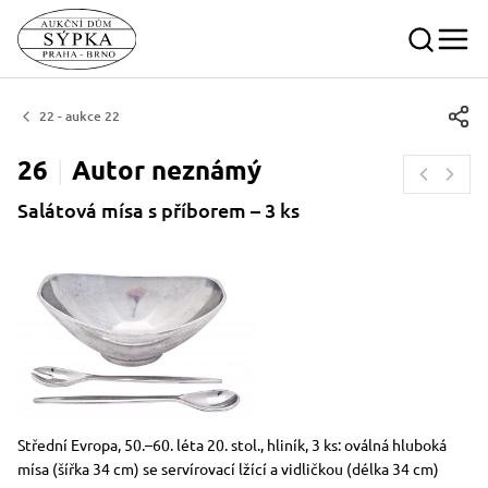
22 - aukce 22
26
Autor
neznámý
Salátová mísa s příborem – 3 ks
Rozměry
Stručný popis předmětu
Střední Evropa, 50.–60. léta 20. stol., hliník, 3 ks: oválná hluboká
mísa (šířka 34 cm) se servírovací lžící a vidličkou (délka 34 cm)