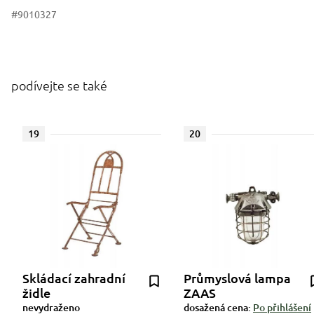
#9010327
podívejte se také
19
20
Skládací zahradní
Průmyslová lampa
židle
ZAAS
nevydraženo
dosažená cena:
Po přihlášení