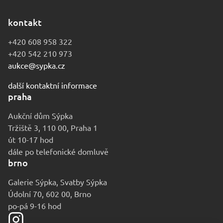
kontakt
+420 608 958 322
+420 542 210 973
aukce@sypka.cz
další kontaktní informace
praha
Aukční dům Sýpka
Tržiště 3, 110 00, Praha 1
út 10-17 hod
dále po telefonické domluvě
brno
Galerie Sýpka, Svatby Sýpka
Údolní 70, 602 00, Brno
po-pá 9-16 hod