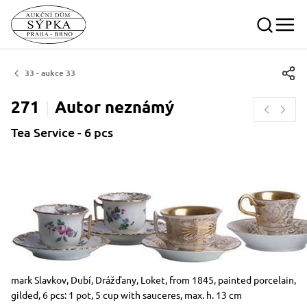
33 - aukce 33
271
Autor
neznámý
Tea Service - 6 pcs
Dimensions
Short item description
mark Slavkov, Dubí, Drážďany, Loket, from 1845, painted porcelain,
gilded, 6 pcs: 1 pot, 5 cup with sauceres, max. h. 13 cm