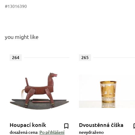
#13016390
you might like
264
265
Houpací koník
Dvoustěnná číška
dosažená cena:
Po přihlášení
nevydraženo