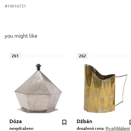
#14016731
you might like
261
262
Dóza
Džbán
nevydraženo
dosažená cena:
Po přihlášení