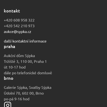
kontakt
+420 608 958 322
+420 542 210 973
aukce@sypka.cz
další kontaktní informace
praha
Aukční dům Sýpka
Tržiště 3, 110 00, Praha 1
út 10-17 hod
dále po telefonické domluvě
brno
Galerie Sýpka, Svatby Sýpka
Údolní 70, 602 00, Brno
po-pá 9-16 hod