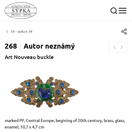
34 - aukce 34
268
Autor
neznámý
Art Nouveau buckle
Dimensions
Short item description
marked PF, Central Europe, begining of 20th century, brass, glass,
enamel, 10,7 x 4,7 cm