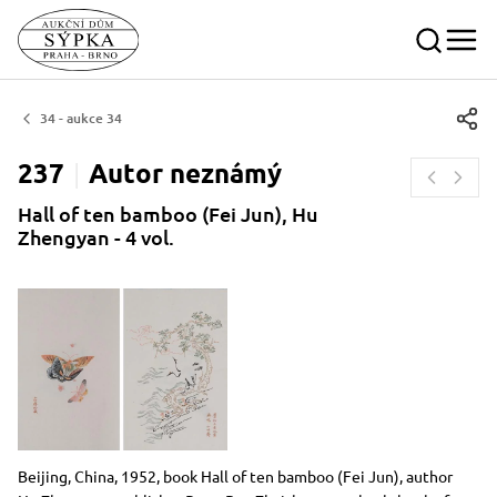
34 - aukce 34
237
Autor
neznámý
Hall of ten bamboo (Fei Jun), Hu
Zhengyan - 4 vol.
Dimensions
Short item description
Beijing, China, 1952, book Hall of ten bamboo (Fei Jun), author