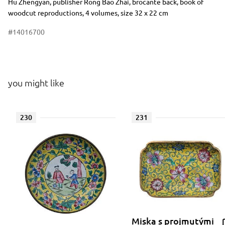
Hu Zhengyan, publisher Rong Bao Zhai, brocante back, book of
woodcut reproductions, 4 volumes, size 32 x 22 cm
#14016700
you might like
230
231
Miska s projmutými