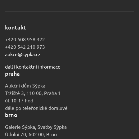
kontakt
+420 608 958 322
+420 542 210 973
aukce@sypka.cz
další kontaktní informace
praha
Aukční dům Sýpka
Tržiště 3, 110 00, Praha 1
út 10-17 hod
dále po telefonické domluvě
brno
Galerie Sýpka, Svatby Sýpka
Údolní 70, 602 00, Brno