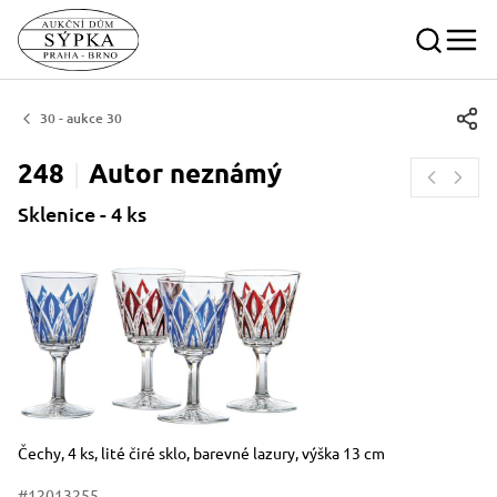
30 - aukce 30
248
Autor
neznámý
Sklenice - 4 ks
Rozměry
Stručný popis předmětu
Čechy, 4 ks, lité čiré sklo, barevné lazury, výška 13 cm
#12013255