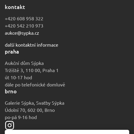
kontakt
+420 608 958 322
+420 542 210 973
aukce@sypka.cz
další kontaktní informace
praha
Aukční dům Sýpka
Tržiště 3, 110 00, Praha 1
út 10-17 hod
dále po telefonické domluvě
brno
Galerie Sýpka, Svatby Sýpka
Údolní 70, 602 00, Brno
po-pá 9-16 hod