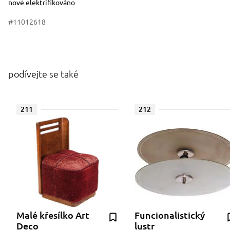
nově elektrifikováno
#11012618
podívejte se také
211
212
Malé křesílko Art
Funcionalistický
Deco
lustr