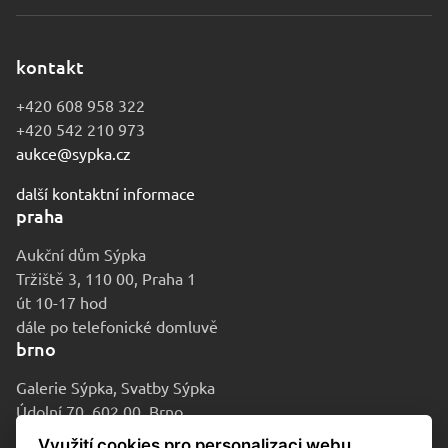
kontakt
+420 608 958 322
+420 542 210 973
aukce@sypka.cz
další kontaktní informace
praha
Aukční dům Sýpka
Tržiště 3, 110 00, Praha 1
út 10-17 hod
dále po telefonické domluvě
brno
Galerie Sýpka, Svatby Sýpka
Údolní 70, 602 00, Brno
po-pá 9-16 hod
Využití cookies pro personalizaci webu