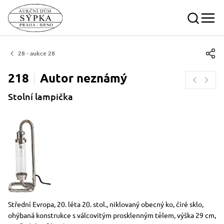
28 - aukce 28
218
Autor
neznámý
Stolní lampička
Rozměry
Stručný popis předmětu
Střední Evropa, 20. léta 20. stol., niklovaný obecný ko, čiré sklo,
ohýbaná konstrukce s válcovitým prosklenným tělem, výška 29 cm,