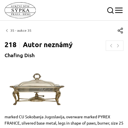
35 - aukce 35
218
Autor
neznámý
Chafing Dish
Dimensions
Short item description
marked CU Sokobanja Jugoslavija, overware marked PYREX
FRANCE, silvered base metal, legs in shape of paws, burner, size 25