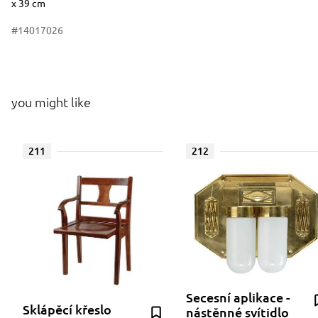
x 39 cm
#14017026
you might like
211
212
Secesní aplikace -
Sklápěcí křeslo
nástěnné svítidlo