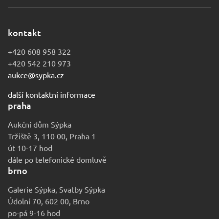
kontakt
+420 608 958 322
+420 542 210 973
aukce@sypka.cz
další kontaktní informace
praha
Aukční dům Sýpka
Tržiště 3, 110 00, Praha 1
út 10-17 hod
dále po telefonické domluvě
brno
Galerie Sýpka, Svatby Sýpka
Údolní 70, 602 00, Brno
po-pá 9-16 hod