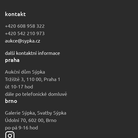
kontakt
+420 608 958 322
+420 542 210 973
aukce@sypka.cz
další kontaktní informace
praha
Aukční dům Sýpka
Tržiště 3, 110 00, Praha 1
út 10-17 hod
dále po telefonické domluvě
brno
Galerie Sýpka, Svatby Sýpka
Údolní 70, 602 00, Brno
po-pá 9-16 hod