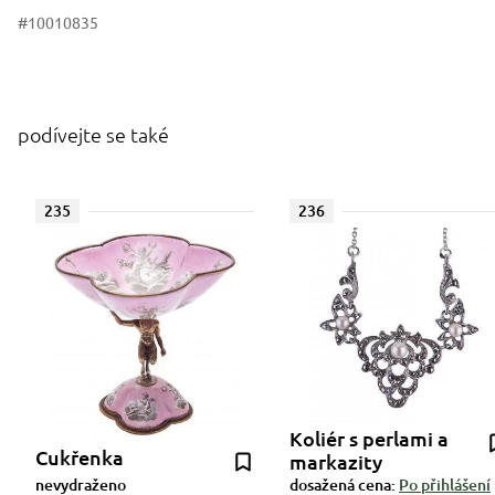
#10010835
podívejte se také
235
236
Koliér s perlami a
Cukřenka
markazity
nevydraženo
dosažená cena:
Po přihlášení