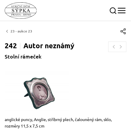
23 - aukce 23
242
Autor
neznámý
Stolní rámeček
Rozměry
Stručný popis předmětu
anglické puncy, Anglie, stříbrný plech, čalouněný rám, sklo,
rozměry 11,5 x 7,5 cm