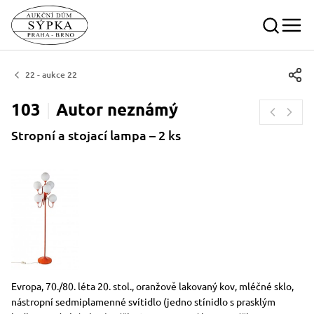
22 - aukce 22
103
Autor
neznámý
Stropní a stojací lampa – 2 ks
Rozměry
Stručný popis předmětu
Evropa, 70./80. léta 20. stol., oranžově lakovaný kov, mléčné sklo,
nástropní sedmiplamenné svítidlo (jedno stínidlo s prasklým