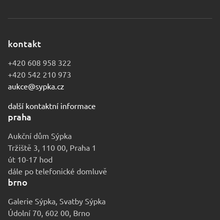
kontakt
+420 608 958 322
+420 542 210 973
aukce@sypka.cz
další kontaktní informace
praha
Aukční dům Sýpka
Tržiště 3, 110 00, Praha 1
út 10-17 hod
dále po telefonické domluvě
brno
Galerie Sýpka, Svatby Sýpka
Údolní 70, 602 00, Brno