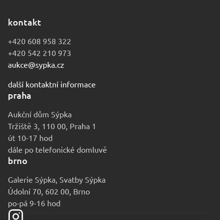
kontakt
+420 608 958 322
+420 542 210 973
aukce@sypka.cz
další kontaktní informace
praha
Aukční dům Sýpka
Tržiště 3, 110 00, Praha 1
út 10-17 hod
dále po telefonické domluvě
brno
Galerie Sýpka, Svatby Sýpka
Údolní 70, 602 00, Brno
po-pá 9-16 hod