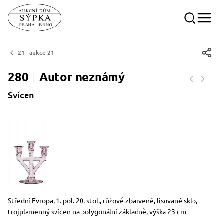
21 - aukce 21
280
Autor
neznámý
Svícen
Rozměry
Stručný popis předmětu
Střední Evropa, 1. pol. 20. stol., růžově zbarvené, lisované sklo,
trojplamenný svícen na polygonální základně, výška 23 cm