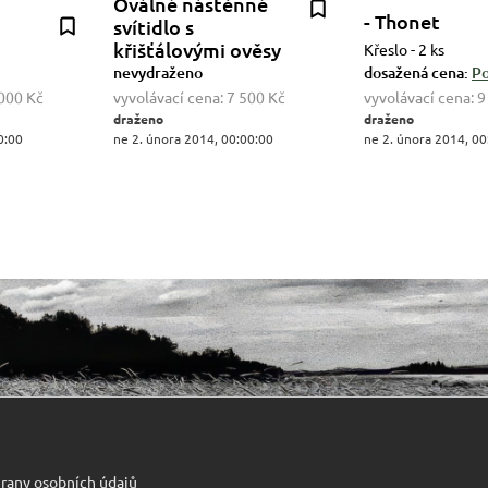
Oválné nástěnné
- Thonet
svítidlo s
křišťálovými ověsy
Křeslo - 2 ks
nevydraženo
dosažená cena:
Po
000 Kč
vyvolávací cena:
7 500 Kč
vyvolávací cena:
9
draženo
draženo
0:00
ne 2. února 2014, 00:00:00
ne 2. února 2014, 00
rany osobních údajů