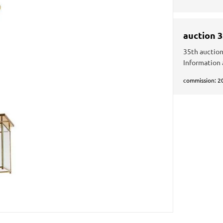
auction 
35th auction
Information 
commission: 2