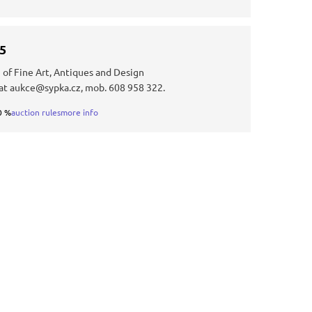
35
 of Fine Art, Antiques and Design
at aukce@sypka.cz, mob. 608 958 322.
0 %
auction rules
more info