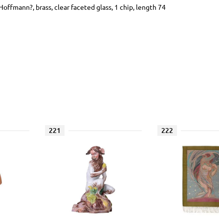
offmann?, brass, clear faceted glass, 1 chip, length 74
221
222