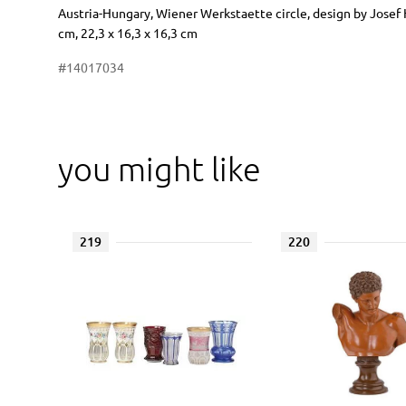
Dimensions
Short item description
Austria-Hungary, Wiener Werkstaette circle, design by Josef H
cm, 22,3 x 16,3 x 16,3 cm
#14017034
you might like
219
220