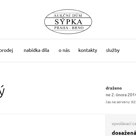
 prodej
nabídka díla
o nás
kontakty
služby
ý
draženo
ne 2. února 201
čas na serveru:
02
vyvolávací c
dosažená