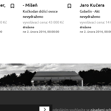
er,
- Míšeň
Jaro Kučera
Kočkodan držící ovoce
Gobelín - Akt
nevydraženo
nevydraženo
00 Kč
vyvolávací cena:
43 000 Kč
vyvolávací cena:
14 
draženo
draženo
00
ne 2. února 2014, 00:00:00
ne 2. února 2014, 00:0
odesláním souhlasíte se
zásadami och