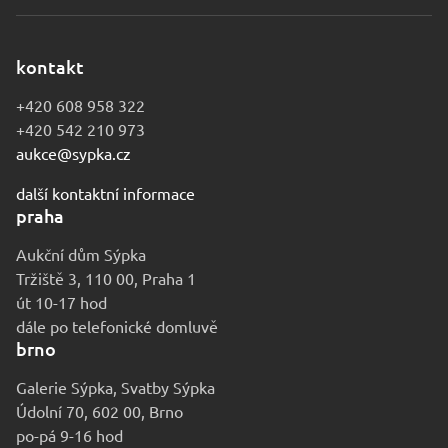
kontakt
+420 608 958 322
+420 542 210 973
aukce@sypka.cz
další kontaktní informace
praha
Aukční dům Sýpka
Tržiště 3, 110 00, Praha 1
út 10-17 hod
dále po telefonické domluvě
brno
Galerie Sýpka, Svatby Sýpka
Údolní 70, 602 00, Brno
po-pá 9-16 hod