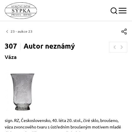
23 - aukce 23
307
Autor
neznámý
Váza
Rozměry
Stručný popis předmětu
sign. RZ, Československo, 40. léta 20. stol., čiré sklo, broušeno,
váza zvoncového tvaru s ústředním broušeným motivem mladé