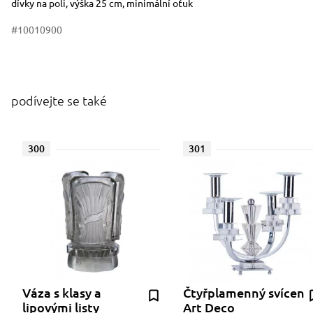
dívky na poli, výška 25 cm, minimální oťuk
#10010900
podívejte se také
300
301
Váza s klasy a
Čtyřplamenný svícen
lipovými listy
Art Deco