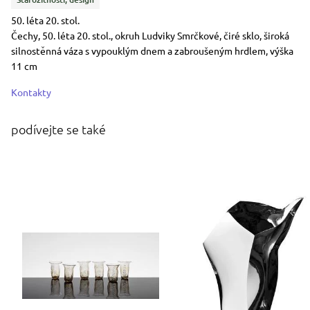
Popisek období vzniku slovy
50. léta 20. stol.
Rozměry
Stručný popis předmětu
Čechy, 50. léta 20. stol., okruh Ludviky Smrčkové, čiré sklo, široká
silnostěnná váza s vypouklým dnem a zabroušeným hrdlem, výška
11 cm
Kontakty
podívejte se také