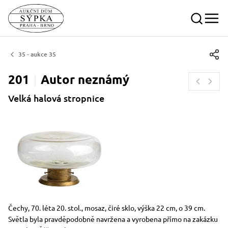
35 - aukce 35
201
Autor
neznámý
Velká halová stropnice
Rozměry
Stručný popis předmětu
Čechy, 70. léta 20. stol., mosaz, čiré sklo, výška 22 cm, o 39 cm.
Světla byla pravděpodobně navržena a vyrobena přímo na zakázku