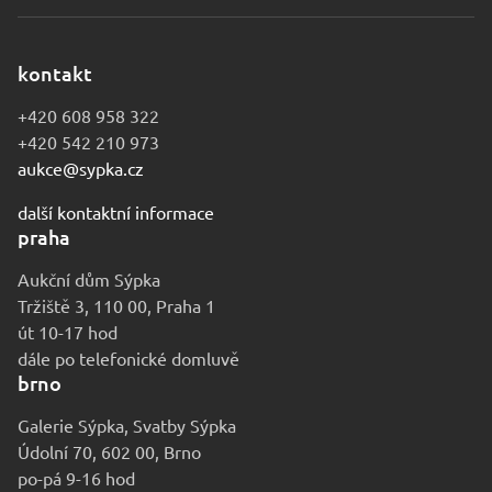
kontakt
+420 608 958 322
+420 542 210 973
aukce@sypka.cz
další kontaktní informace
praha
Aukční dům Sýpka
Tržiště 3, 110 00, Praha 1
út 10-17 hod
dále po telefonické domluvě
brno
Galerie Sýpka, Svatby Sýpka
Údolní 70, 602 00, Brno
po-pá 9-16 hod