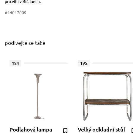
pro vilu v Říčanech.
#14017009
podívejte se také
194
195
Podlahová lampa
Velký odkladní stůl