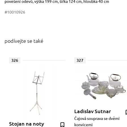
pověšení oděvů, výška 199 cm, šířka 124 cm, hloubka 40 cm
#10010926
podívejte se také
326
327
Ladislav Sutnar
Čajová souprava se dvěmi
Stojan na noty
konvicemi