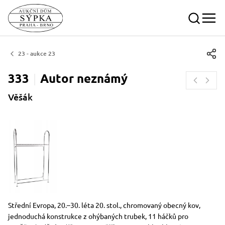
23 - aukce 23
333
Autor
neznámý
Věšák
Rozměry
Stručný popis předmětu
Střední Evropa, 20.–30. léta 20. stol., chromovaný obecný kov,
jednoduchá konstrukce z ohýbaných trubek, 11 háčků pro