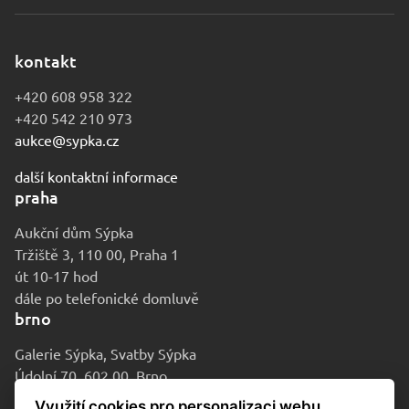
kontakt
+420 608 958 322
+420 542 210 973
aukce@sypka.cz
další kontaktní informace
praha
Aukční dům Sýpka
Tržiště 3, 110 00, Praha 1
út 10-17 hod
dále po telefonické domluvě
brno
Galerie Sýpka, Svatby Sýpka
Údolní 70, 602 00, Brno
po-pá 9-16 hod
Využití cookies pro personalizaci webu