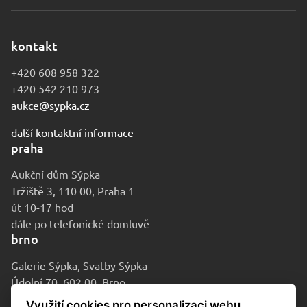
kontakt
+420 608 958 322
+420 542 210 973
aukce@sypka.cz
další kontaktní informace
praha
Aukční dům Sýpka
Tržiště 3, 110 00, Praha 1
út 10-17 hod
dále po telefonické domluvě
brno
Galerie Sýpka, Svatby Sýpka
Údolní 70, 602 00, Brno
po-pá 9-16 hod
Využití cookies pro personalizaci webu