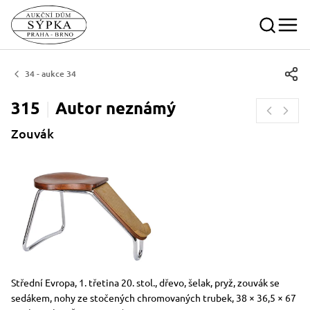
34 - aukce 34
315
Autor
neznámý
Zouvák
Rozměry
Stručný popis předmětu
Střední Evropa, 1. třetina 20. stol., dřevo, šelak, pryž, zouvák se
sedákem, nohy ze stočených chromovaných trubek, 38 × 36,5 × 67