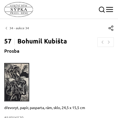
34 - aukce 34
57
Bohumil
Kubišta
Prosba
Rozměry
Stručný popis předmětu
dřevoryt, papír, pasparta, rám, sklo, 24,5 x 15,5 cm
#14016520