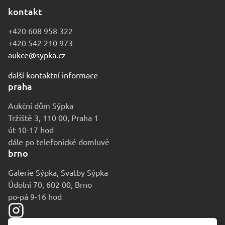
kontakt
+420 608 958 322
+420 542 210 973
aukce@sypka.cz
další kontaktní informace
praha
Aukční dům Sýpka
Tržiště 3, 110 00, Praha 1
út 10-17 hod
dále po telefonické domluvě
brno
Galerie Sýpka, Svatby Sýpka
Údolní 70, 602 00, Brno
po-pá 9-16 hod