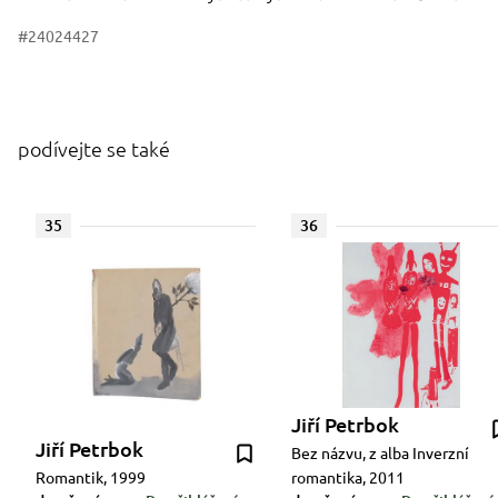
#24024427
podívejte se také
35
36
Jiří Petrbok
Jiří Petrbok
Bez názvu, z alba Inverzní
Romantik, 1999
romantika, 2011