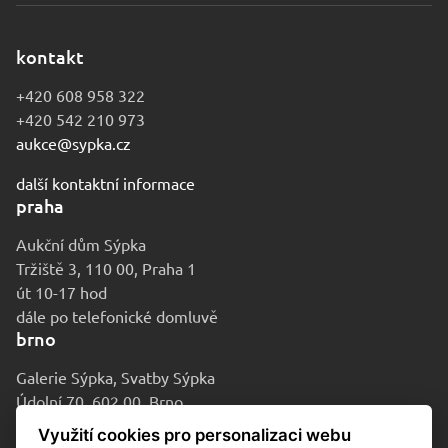
kontakt
+420 608 958 322
+420 542 210 973
aukce@sypka.cz
další kontaktní informace
praha
Aukční dům Sýpka
Tržiště 3, 110 00, Praha 1
út 10-17 hod
dále po telefonické domluvě
brno
Galerie Sýpka, Svatby Sýpka
Údolní 70, 602 00, Brno
po-pá 9-16 hod
Využití cookies pro personalizaci webu