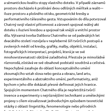
a sémantickou kvalitu stopy vlastního doteku. V případě záznamů
prostoru docházelo k prolínání dvou odlišných měřítek a realit—
iluze prostoru a plošného otisku, geometrické kresby a
performativního tělesného gesta. Vstupováním do díla potvrzoval
Chatrný svoji vlastní přítomnost a zároveň spojoval reálný akt
doteku s iluzivní kresbou a spojoval tak vnější a vnitřní prostor
díla. Výtvarná tvorba Dalibora Chatrného se od padesátých let
dvacátého století rozvíjela v nepřeberné šíři tvůrčích postupů a
zvolených médií od kresby, grafiky, malby, objektů, instalací,
fotografických interpretací, projektů, která je ve své
mnohovrstevnatosti obtížně zařaditelná. Přestože je mimořádně
různorodá, zůstává ve své obsahové podstatě soudržná a celistvá.
Nepochybně zasahuje do oblastí konceptuálního umění
zkoumajícího vztah slova nebo gesta a obrazu, land artu,
experimentálního a abstraktního umění, performativity, aniž
bychom v jeho díle dokázali přesně definovat jejich hranice.
Spojujícím momentem Chatrného díla je nepřetržitá tvůrčí
invence a experimenty s nejrůznějšími technikami a uměleckými
projevy s cílem vizualizovat jednoduchým způsobem teoretické
otázky z oblasti lingvistiky, fenomenologie nebo přírodních