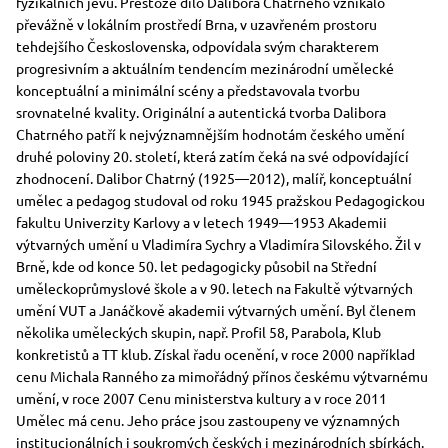
fyzikálních jevů. Přestože dílo Dalibora Chatrného vznikalo
převážně v lokálním prostředí Brna, v uzavřeném prostoru
tehdejšího Československa, odpovídala svým charakterem
progresivním a aktuálním tendencím mezinárodní umělecké
konceptuální a minimální scény a představovala tvorbu
srovnatelné kvality. Originální a autentická tvorba Dalibora
Chatrného patří k nejvýznamnějším hodnotám českého umění
druhé poloviny 20. století, která zatím čeká na své odpovídající
zhodnocení. Dalibor Chatrný (1925—2012), malíř, konceptuální
umělec a pedagog studoval od roku 1945 pražskou Pedagogickou
fakultu Univerzity Karlovy a v letech 1949—1953 Akademii
výtvarných umění u Vladimíra Sychry a Vladimíra Silovského. Žil v
Brně, kde od konce 50. let pedagogicky působil na Střední
uměleckoprůmyslové škole a v 90. letech na Fakultě výtvarných
umění VUT a Janáčkově akademii výtvarných umění. Byl členem
několika uměleckých skupin, např. Profil 58, Parabola, Klub
konkretistů a TT klub. Získal řadu ocenění, v roce 2000 například
cenu Michala Ranného za mimořádný přínos českému výtvarnému
umění, v roce 2007 Cenu ministerstva kultury a v roce 2011
Umělec má cenu. Jeho práce jsou zastoupeny ve významných
institucionálních i soukromých českých i mezinárodních sbírkách.