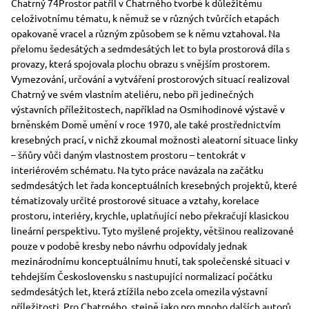
Chatrný 74Prostor patřil v Chatrného tvorbě k důležitému
celoživotnímu tématu, k němuž se v různých tvůrčích etapách
opakovaně vracel a různým způsobem se k němu vztahoval. Na
přelomu šedesátých a sedmdesátých let to byla prostorová díla s
provazy, která spojovala plochu obrazu s vnějším prostorem.
Vymezování, určování a vytváření prostorových situací realizoval
Chatrný ve svém vlastním ateliéru, nebo při jedinečných
výstavních příležitostech, například na Osmihodinové výstavě v
brněnském Domě umění v roce 1970, ale také prostřednictvím
kresebných prací, v nichž zkoumal možnosti aleatorní situace linky
– šňůry vůči daným vlastnostem prostoru – tentokrát v
interiérovém schématu. Na tyto práce navázala na začátku
sedmdesátých let řada konceptuálních kresebných projektů, které
tématizovaly určité prostorové situace a vztahy, korelace
prostoru, interiéry, krychle, uplatňující nebo překračují klasickou
lineární perspektivu. Tyto myšlené projekty, většinou realizované
pouze v podobě kresby nebo návrhu odpovídaly jednak
mezinárodnímu konceptuálnímu hnutí, tak společenské situaci v
tehdejším Československu s nastupující normalizací počátku
sedmdesátých let, která ztížila nebo zcela omezila výstavní
příležitosti. Pro Chatrného, stejně jako pro mnoho dalších autorů,