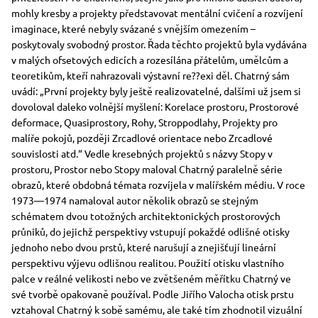
mohly kresby a projekty představovat mentální cvičení a rozvíjení
imaginace, které nebyly svázané s vnějším omezením –
poskytovaly svobodný prostor. Řada těchto projektů byla vydávána
v malých ofsetových edicích a rozesílána přátelům, umělcům a
teoretikům, kteří nahrazovali výstavní re??exi děl. Chatrný sám
uvádí: „První projekty byly ještě realizovatelné, dalšími už jsem si
dovoloval daleko volnější myšlení: Korelace prostoru, Prostorové
deformace, Quasiprostory, Rohy, Stroppodlahy, Projekty pro
malíře pokojů, později Zrcadlové orientace nebo Zrcadlové
souvislosti atd.“ Vedle kresebných projektů s názvy Stopy v
prostoru, Prostor nebo Stopy maloval Chatrný paralelně série
obrazů, které obdobná témata rozvíjela v malířském médiu. V roce
1973—1974 namaloval autor několik obrazů se stejným
schématem dvou totožných architektonických prostorových
průniků, do jejichž perspektivy vstupují pokaždé odlišné otisky
jednoho nebo dvou prstů, které narušují a znejišťují lineární
perspektivu výjevu odlišnou realitou. Použití otisku vlastního
palce v reálné velikosti nebo ve zvětšeném měřítku Chatrný ve
své tvorbě opakovaně používal. Podle Jiřího Valocha otisk prstu
vztahoval Chatrný k sobě samému, ale také tím zhodnotil vizuální