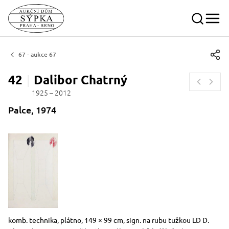
67 - aukce 67
42
Dalibor
Chatrný
1925 – 2012
Palce, 1974
Rozměry
Stručný popis předmětu
komb. technika, plátno, 149 × 99 cm, sign. na rubu tužkou LD D.