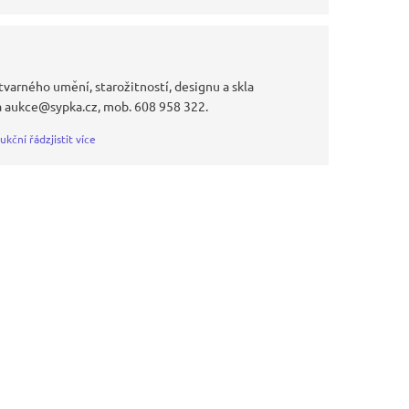
tvarného umění, starožitností, designu a skla
a aukce@sypka.cz, mob. 608 958 322.
ukční řád
zjistit více