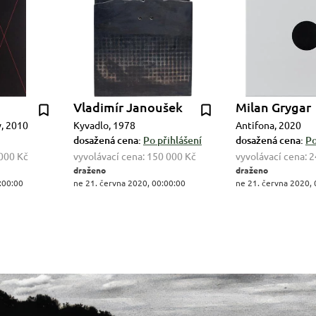
Vladimír Janoušek
Milan Grygar
y, 2010
Kyvadlo, 1978
Antifona, 2020
dosažená cena:
Po přihlášení
dosažená cena:
Po
000 Kč
vyvolávací cena:
150 000 Kč
vyvolávací cena:
2
draženo
draženo
:00:00
ne 21. června 2020, 00:00:00
ne 21. června 2020, 