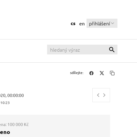
cs
přihlášení
en
sdílejte:
020, 00:00:00
:10:24
ena:
100 000 Kč
ženo