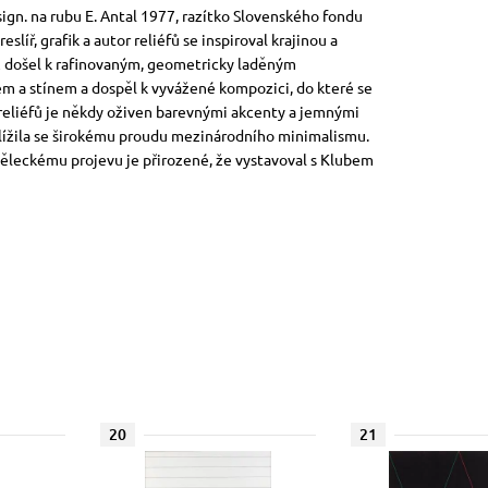
 sign. na rubu E. Antal 1977, razítko Slovenského fondu
líř, grafik a autor reliéfů se inspiroval krajinou a
až došel k rafinovaným, geometricky laděným
m a stínem a dospěl k vyvážené kompozici, do které se
 reliéfů je někdy oživen barevnými akcenty a jemnými
iblížila se širokému proudu mezinárodního minimalismu.
eckému projevu je přirozené, že vystavoval s Klubem
20
21