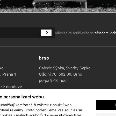
odesláním souhlasíte se
zásadami och
brno
ka
Galerie Sýpka, Svatby Sýpka
0, Praha 1
Údolní 70, 602 00, Brno
po-pá 9-16 hod
ické domluvě
ro personalizaci webu
možňují komfortnější zážitek z použití webu i
ílené reklamy. Proto potřebujeme Váš souhlas se
cookies - malých souborů dočasně uložených ve