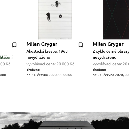
Milan Grygar
Milan Grygar
Akustická kresba, 1968
Z cyklu černé obraz
hlášení
nevydraženo
nevydraženo
000 Kč
vyvolávací cena:
20 000 Kč
vyvolávací cena:
20 
draženo
draženo
0:00
ne 21. června 2020, 00:00:00
ne 21. června 2020, 00