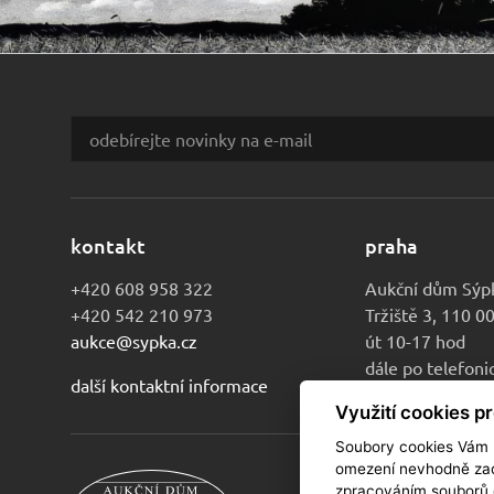
kontakt
praha
+420 608 958 322
Aukční dům Sýp
+420 542 210 973
Tržiště 3, 110 0
aukce@sypka.cz
út 10-17 hod
dále po telefon
další kontaktní informace
Využití cookies p
Soubory cookies Vám u
omezení nevhodně zac
zpracováním souborů 