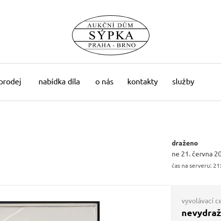
 prodej
nabídka díla
o nás
kontakty
služby
draženo
ne 21. června 2
čas na serveru:
21
vyvolávací c
nevydra