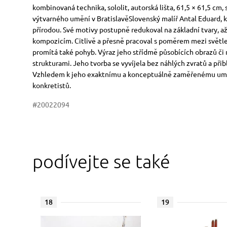
Rozměry
Stručný popis předmětu
kombinovaná technika, sololit, autorská lišta, 61,5 × 61,5 cm,
výtvarného umění v BratislavěSlovenský malíř Antal Eduard, kres
přírodou. Své motivy postupně redukoval na základní tvary, 
kompozicím. Citlivě a přesně pracoval s poměrem mezi světle
promítá také pohyb. Výraz jeho střídmě působících obrazů či
strukturami. Jeho tvorba se vyvíjela bez náhlých zvratů a př
Vzhledem k jeho exaktnímu a konceptuálně zaměřenému uměl
konkretistů.
#20022094
podívejte se také
18
19