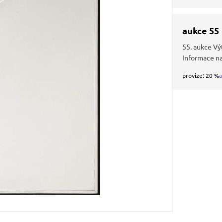
aukce 55
55. aukce Vý
Informace n
provize: 20 %
a