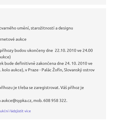
tvarného umění, starožitností a designu
ernetové aukce
 příhozy budou ukončeny dne 22.10. 2010 ve 24.00
 aukce)
k bude definitivně zakončena dne 24. 10. 2010 ve
I. kolo aukce), v Praze - Palác Žofín, Slovanský ostrov
říhozu je třeba se zaregistrovat. Váš příhoz je
a aukce@sypka.cz, mob. 608 958 322.
ukční řád
zjistit více