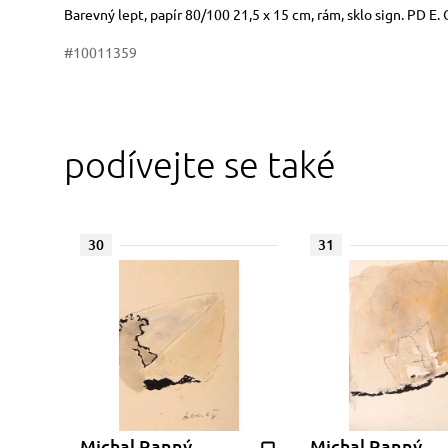
Rozměry
Stručný popis předmětu
Barevný lept, papír 80/100 21,5 x 15 cm, rám, sklo sign. PD E.
#10011359
podívejte se také
30
31
Michal Ranný
Michal Ranný