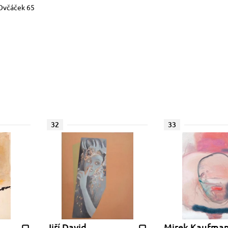
 Ovčáček 65
32
33
Jiří David
Mirek Kaufma