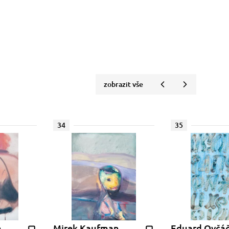
zobrazit vše
34
35
n
Mirek Kaufman
Eduard Ovčá