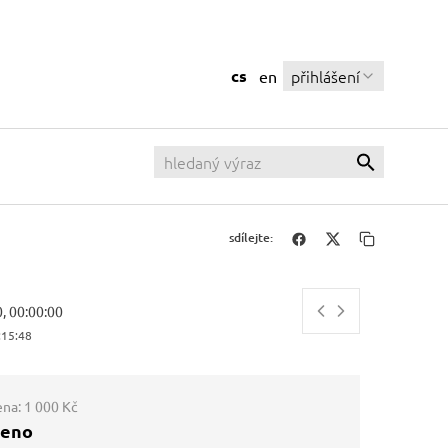
cs
přihlášení
en
sdílejte:
0, 00:00:00
:15:49
ena:
1 000 Kč
ženo