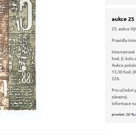
aukce 25
25. aukce Vý
Pravidla int
Internetové
hod. (I. kolo
Aukce polože
13.30 hod. (I
226.
Pro učinění p
závazný.
Informace n
provize: 20 %
a