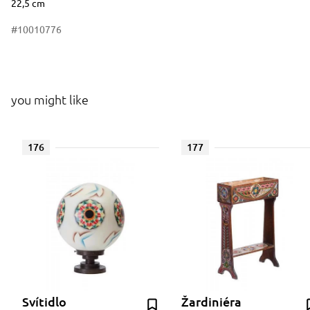
22,5 cm
#10010776
you might like
176
177
Svítidlo
Žardiniéra