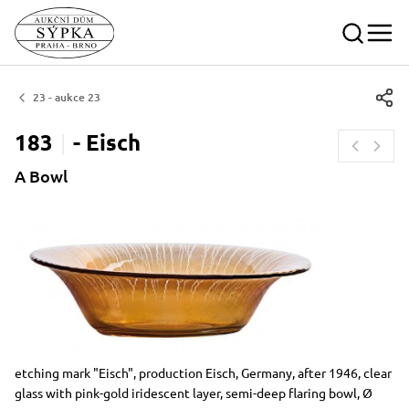
23 - aukce 23
183
-
Eisch
A Bowl
Dimensions
Short item description
etching mark "Eisch", production Eisch, Germany, after 1946, clear
glass with pink-gold iridescent layer, semi-deep flaring bowl, Ø