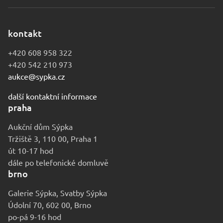
kontakt
+420 608 958 322
+420 542 210 973
aukce@sypka.cz
další kontaktní informace
praha
Aukční dům Sýpka
Tržiště 3, 110 00, Praha 1
út 10-17 hod
dále po telefonické domluvě
brno
Galerie Sýpka, Svatby Sýpka
Údolní 70, 602 00, Brno
po-pá 9-16 hod