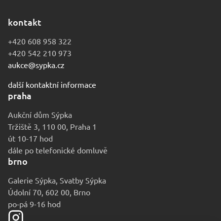
kontakt
+420 608 958 322
+420 542 210 973
aukce@sypka.cz
další kontaktní informace
praha
Aukční dům Sýpka
Tržiště 3, 110 00, Praha 1
út 10-17 hod
dále po telefonické domluvě
brno
Galerie Sýpka, Svatby Sýpka
Údolní 70, 602 00, Brno
po-pá 9-16 hod