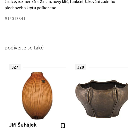
číslice, rozměr 25 × 25 cm, nový klíč, funkční, lakování zadního
plechového krytu poškozeno
#12013341
podívejte se také
327
328
Jiří Šuhájek