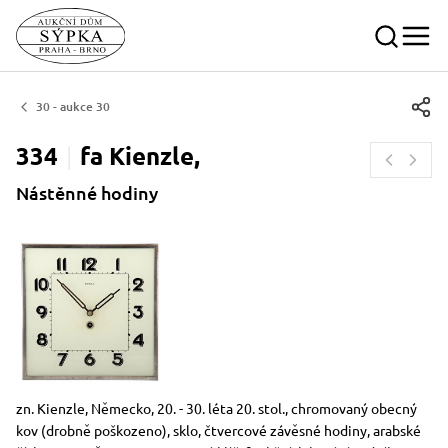
30 - aukce 30
334
fa
Kienzle,
Nástěnné hodiny
Rozměry
Stručný popis předmětu
zn. Kienzle, Německo, 20. - 30. léta 20. stol., chromovaný obecný
kov (drobně poškozeno), sklo, čtvercové závěsné hodiny, arabské