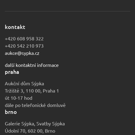
kontakt
+420 608 958 322
+420 542 210 973
aukce@sypka.cz
další kontaktní informace
praha
Aukční dům Sýpka
Tržiště 3, 110 00, Praha 1
út 10-17 hod
dále po telefonické domluvě
brno
Galerie Sýpka, Svatby Sýpka
Údolní 70, 602 00, Brno